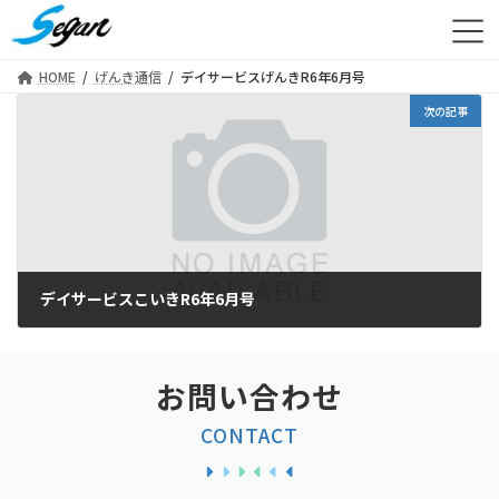
コ
ナ
ン
ビ
テ
ゲ
HOME
げんき通信
デイサービスげんきR6年6月号
ン
ー
ツ
シ
次の記事
へ
ョ
ス
ン
キ
に
ッ
移
プ
動
デイサービスこいきR6年6月号
2024年12月27日
お問い合わせ
CONTACT